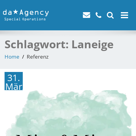
Toggle
navigat
Schlagwort:
Laneige
Home
Referenz
31.
März
2017