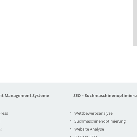
nt Management Systeme
SEO – Suchmaschinenoptimier
ress
Wettbewerbsanalyse
l
Suchmaschinenoptimierung
!
Website Analyse
OnPage SEO