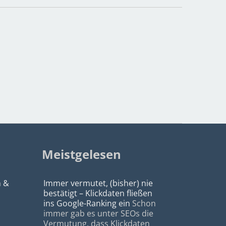
Meistgelesen
n &
Immer vermutet, (bisher) nie
bestätigt – Klickdaten fließen
ins Google-Ranking ein
Schon
immer gab es unter SEOs die
Vermutung, dass Klickdaten