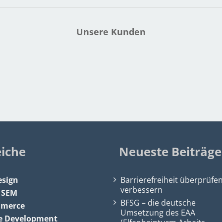
Unsere Kunden
eiche
Neueste Beiträge
sign
Barrierefreiheit überprüfe
verbessern
&
SEM
BFSG – die deutsche
mmerce
Umsetzung des EAA
e Development