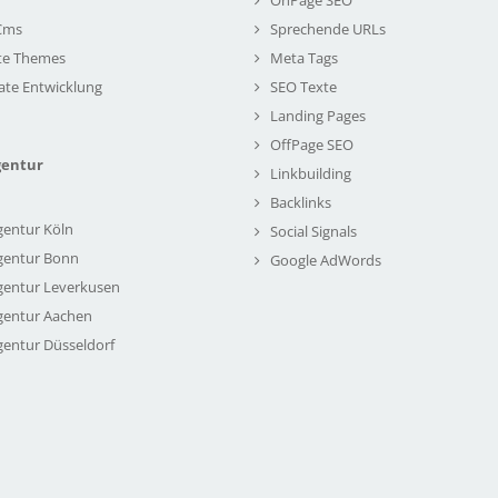
Cms
Sprechende URLs
te Themes
Meta Tags
ate Entwicklung
SEO Texte
Landing Pages
OffPage SEO
gentur
Linkbuilding
Backlinks
gentur Köln
Social Signals
gentur Bonn
Google AdWords
gentur Leverkusen
gentur Aachen
gentur Düsseldorf