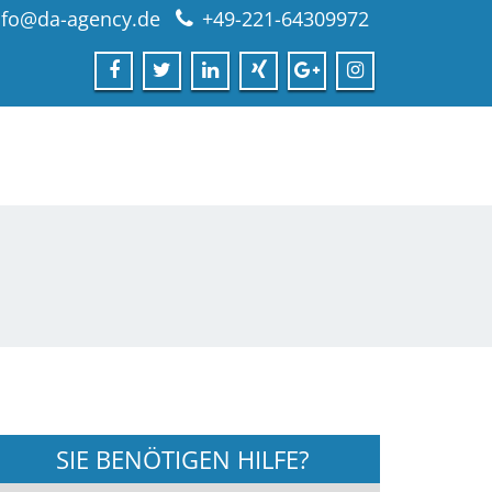
nfo@da-agency.de
+49-221-64309972
SIE BENÖTIGEN HILFE?