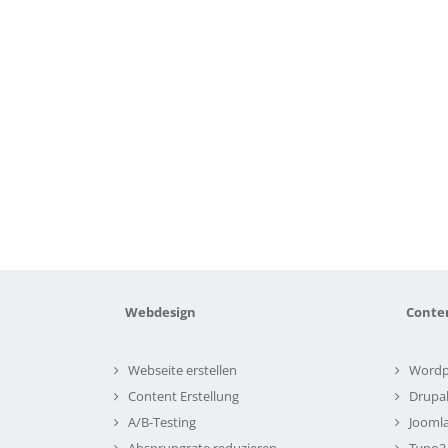
Webdesign
Conte
Webseite erstellen
Wordp
Content Erstellung
Drupa
A/B-Testing
Joomla
Absprungrate reduzieren
Typo3