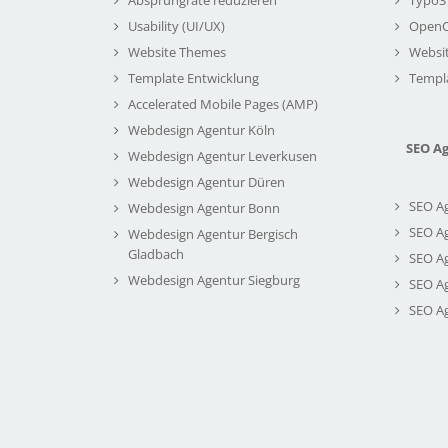
Usability (UI/UX)
Open
Website Themes
Websi
Template Entwicklung
Templ
Accelerated Mobile Pages (AMP)
Webdesign Agentur Köln
SEO A
Webdesign Agentur Leverkusen
Webdesign Agentur Düren
SEO A
Webdesign Agentur Bonn
SEO A
Webdesign Agentur Bergisch
Gladbach
SEO A
Webdesign Agentur Siegburg
SEO A
SEO A