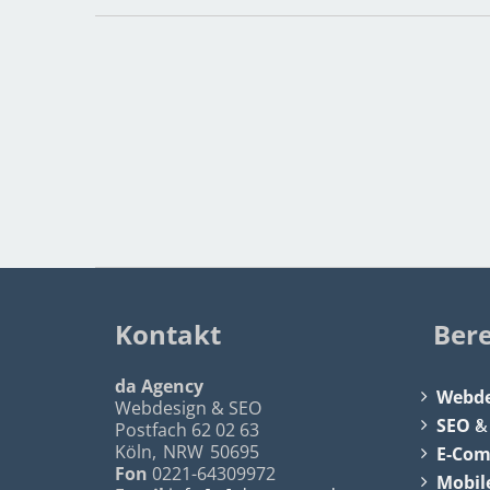
Kontakt
Ber
da Agency
Webde
Webdesign & SEO
SEO
Postfach 62 02 63
Köln
,
NRW
50695
E-Co
Fon
0221-64309972
Mobil