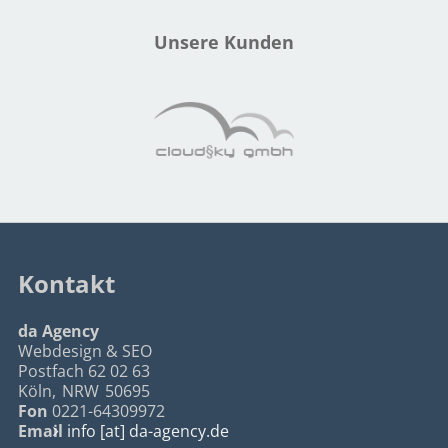
Unsere Kunden
Kontakt
da Agency
Webdesign & SEO
Postfach 62 02 63
Köln
,
NRW
50695
Fon
0221-64309972
Email
info [at] da-agency.de