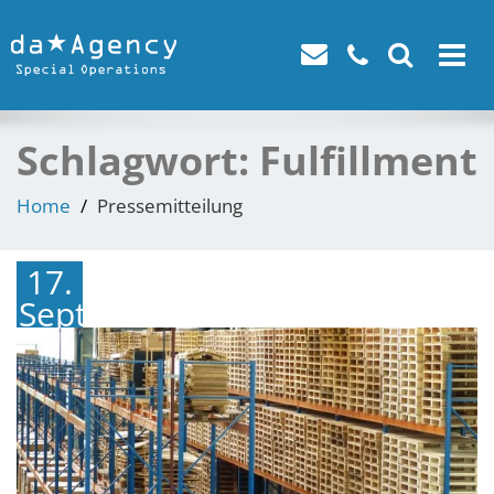
Toggle
navigat
Schlagwort:
Fulfillment
Home
Pressemitteilung
17.
September
2021