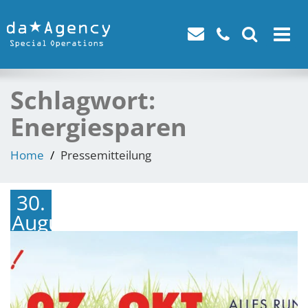
Toggle
navigat
Schlagwort:
Energiesparen
Home
Pressemitteilung
30.
August
2018