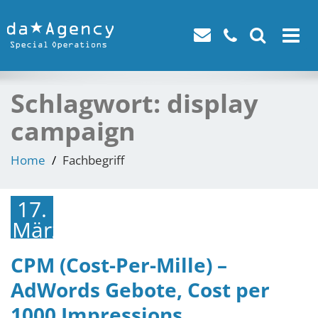
Toggle
navigat
Schlagwort:
display
campaign
Home
Fachbegriff
17.
März
2018
CPM (Cost-Per-Mille) –
AdWords Gebote, Cost per
1000 Impressions