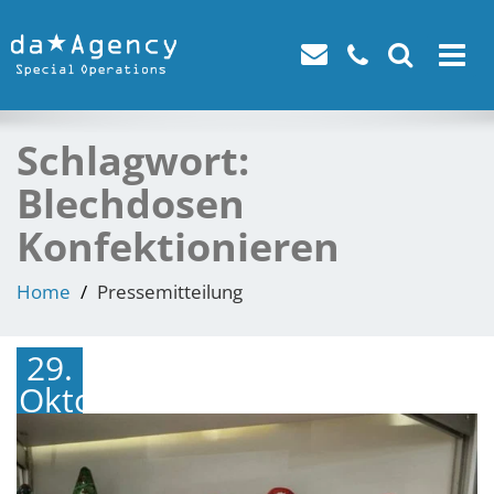
Toggle
navigat
Schlagwort:
Blechdosen
Konfektionieren
Home
Pressemitteilung
29.
Oktober
2024