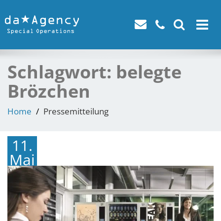
Toggle
navigat
Schlagwort:
belegte
Brözchen
Home
Pressemitteilung
11.
Mai
2020