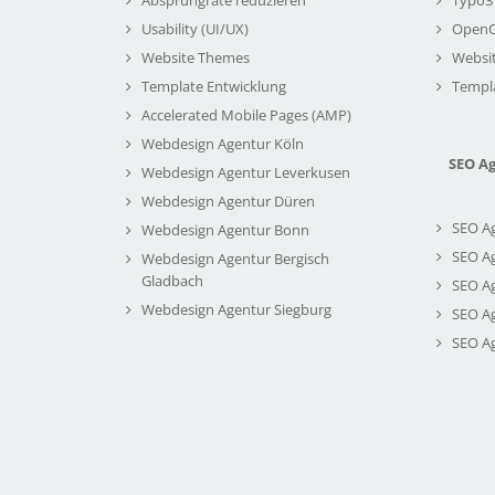
Usability (UI/UX)
Open
Website Themes
Websi
Template Entwicklung
Templ
Accelerated Mobile Pages (AMP)
Webdesign Agentur Köln
SEO A
Webdesign Agentur Leverkusen
Webdesign Agentur Düren
SEO A
Webdesign Agentur Bonn
SEO A
Webdesign Agentur Bergisch
Gladbach
SEO A
Webdesign Agentur Siegburg
SEO A
SEO A