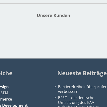
Unsere Kunden
eiche
Neueste Beiträge
sign
Barrierefreiheit überprüfe
verbessern
&
SEM
BFSG – die deutsche
mmerce
Umsetzung des EAA
e Development