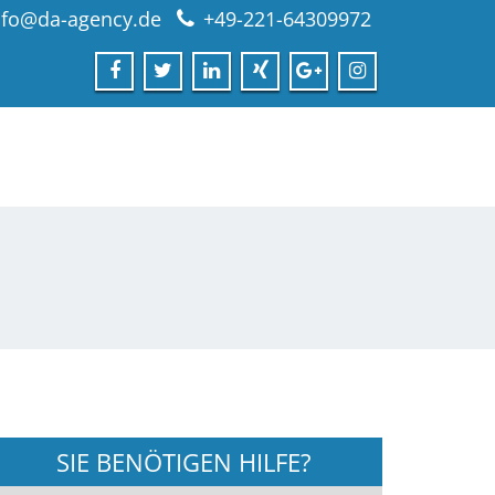
nfo@da-agency.de
+49-221-64309972
SIE BENÖTIGEN HILFE?