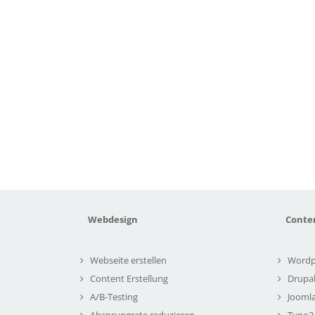
Webdesign
Conte
Webseite erstellen
Wordp
Content Erstellung
Drupa
A/B-Testing
Joomla
Absprungrate reduzieren
Typo3