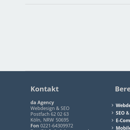
Kontakt
Ber
da Agency
Webde
Webdesign & SEO
SEO
Postfach 62 02 63
Köln
,
NRW
50695
E-Co
Fon
0221-64309972
Mobil