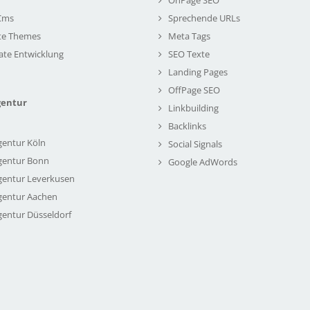
Cms
Sprechende URLs
te Themes
Meta Tags
ate Entwicklung
SEO Texte
Landing Pages
OffPage SEO
gentur
Linkbuilding
Backlinks
gentur Köln
Social Signals
gentur Bonn
Google AdWords
gentur Leverkusen
gentur Aachen
gentur Düsseldorf