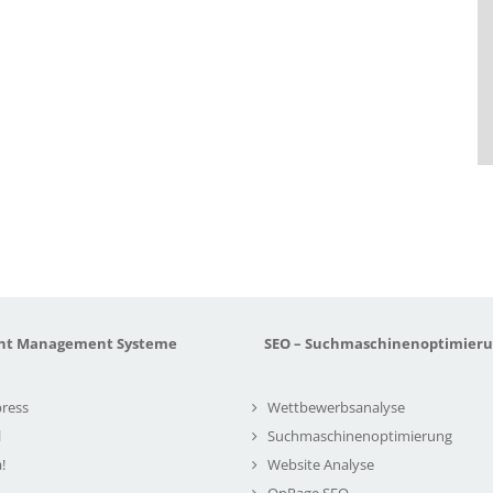
nt Management Systeme
SEO – Suchmaschinenoptimier
ress
Wettbewerbsanalyse
l
Suchmaschinenoptimierung
!
Website Analyse
OnPage SEO