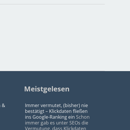
Meistgelesen
n &
Immer vermutet, (bisher) nie
bestätigt – Klickdaten fließen
ins Google-Ranking ein
Schon
immer gab es unter SEOs die
Vermutung, dass Klickdaten