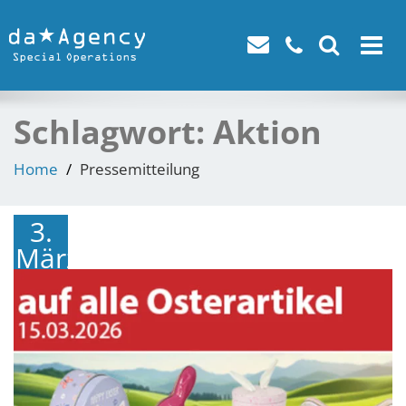
Toggle
navigat
Schlagwort:
Aktion
Home
Pressemitteilung
3.
März
2026