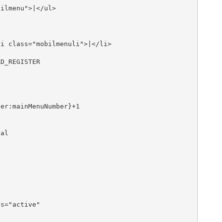
ilmenu">|</ul>

i class="mobilmenuli">|</li>

D_REGISTER

er:mainMenuNumber}+1

al 

s="active"
