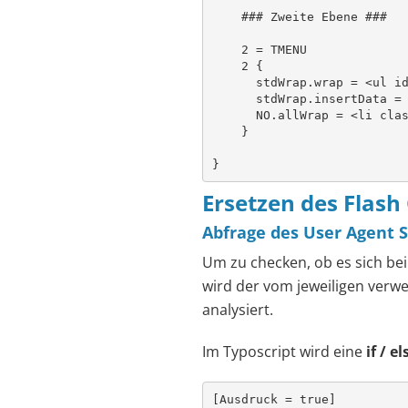
    ### Zweite Ebene ###

    2 = TMENU

    2 {

      stdWrap.wrap = <ul id
      stdWrap.insertData = 
      NO.allWrap = <li clas
    }    

}
Ersetzen des Flash
Abfrage des User Agent S
Um zu checken, ob es sich be
wird der vom jeweiligen verw
analysiert.
Im Typoscript wird eine
if / el
[Ausdruck = true]
