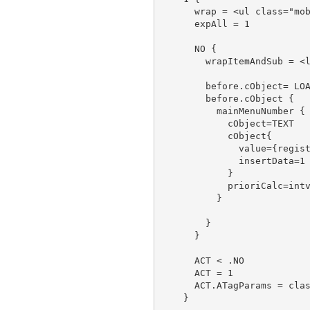
      wrap = <ul class="mob
      expAll = 1

      NO {

        wrapItemAndSub = <l
        before.cObject= LOA
        before.cObject {

          mainMenuNumber {

            cObject=TEXT

            cObject{

              value={regist
              insertData=1

            }

            prioriCalc=intv
          }

        }   

      }      

      ACT < .NO

      ACT = 1

      ACT.ATagParams = clas
    }
