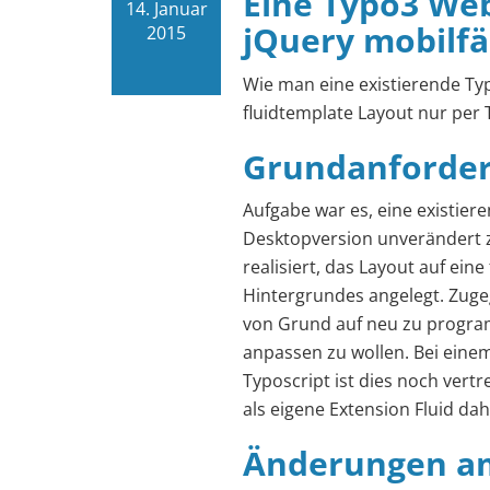
Eine Typo3 Web
14. Januar
jQuery mobilf
2015
Wie man eine existierende Ty
fluidtemplate Layout nur per
Grundanforde
Aufgabe war es, eine existier
Desktopversion unverändert z
realisiert, das Layout auf ein
Hintergrundes angelegt. Zug
von Grund auf neu zu progra
anpassen zu wollen. Bei ein
Typoscript ist dies noch vert
als eigene Extension Fluid dah
Änderungen am