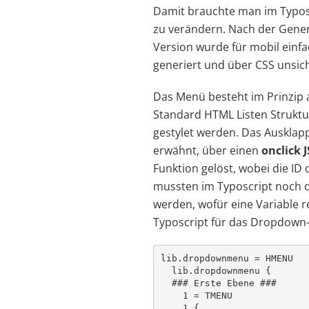
Damit brauchte man im Typos
zu verändern. Nach der Gene
Version wurde für mobil einf
generiert und über CSS unsic
Das Menü besteht im Prinzip 
Standard HTML Listen Struktu
gestylet werden. Das Ausklapp
erwähnt, über einen
onclick 
Funktion gelöst, wobei die ID
mussten im Typoscript noch 
werden, wofür eine Variable r
Typoscript für das Dropdown-
lib.dropdownmenu = HMENU

  lib.dropdownmenu {

  ### Erste Ebene ###

    1 = TMENU

    1 {
