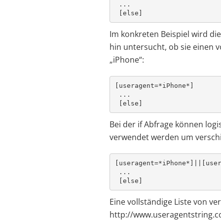
 ...

 [else]
Im konkreten Beispiel wird di
hin untersucht, ob sie einen v
„iPhone“:
[useragent=*iPhone*]

 ...

 [else]
Bei der if Abfrage können log
verwendet werden um verschi
[useragent=*iPhone*]||[user
 ...

 [else]
Eine vollständige Liste von ve
http://www.useragentstring.c