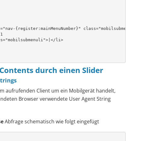
="nav-{register:mainMenuNumber}" class="mobilsubmenu" >|
1

s="mobilsubmenuli">|</li>

 Contents durch einen Slider
trings
im aufrufenden Client um ein Mobilgerät handelt,
endeten Browser verwendete User Agent String
se
Abfrage schematisch wie folgt eingefügt