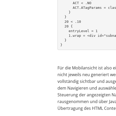
      ACT < .NO

      ACT.ATagParams = clas
    }

  }

  20 < .10

  20 {

    entryLevel = 1

    1.wrap = <div id="subna
  }

}
Für die Mobilansicht ist also 
nicht jeweils neu generiert w
vollständig sichtbar und ausge
dem Navigieren und auswählen
Steuerung der angezeigten N
rausgenommen und über JavaS
Übertragung des HTML Conten