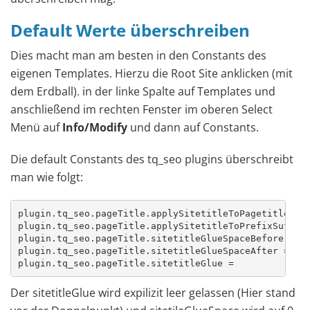
Default Werte überschreiben
Dies macht man am besten in den Constants des
eigenen Templates. Hierzu die Root Site anklicken (mit
dem Erdball). in der linke Spalte auf Templates und
anschließend im rechten Fenster im oberen Select
Menü auf
Info/Modify
und dann auf Constants.
Die default Constants des tq_seo plugins überschreibt
man wie folgt:
plugin.tq_seo.pageTitle.applySitetitleToPagetitle = 1
plugin.tq_seo.pageTitle.applySitetitleToPrefixSuffix 
plugin.tq_seo.pageTitle.sitetitleGlueSpaceBefore = 0

plugin.tq_seo.pageTitle.sitetitleGlueSpaceAfter = 0

plugin.tq_seo.pageTitle.sitetitleGlue =
Der sitetitleGlue wird expilizit leer gelassen (Hier stand