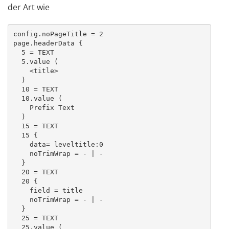
der Art wie
config.noPageTitle = 2

page.headerData {

  5 = TEXT

  5.value (

    <title>

  )

  10 = TEXT

  10.value (

    Prefix Text

  )

  15 = TEXT

  15 {

    data= leveltitle:0

    noTrimWrap = - | -

  }

  20 = TEXT

  20 {

    field = title

    noTrimWrap = - | -

  }

  25 = TEXT

  25.value (
