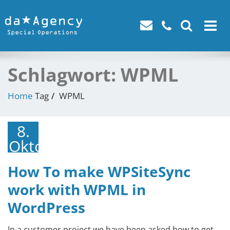
Toggle
navigat
Schlagwort:
WPML
Home
Tag
WPML
8.
Oktober
2021
How To make WPSiteSync
work with WPML in
WordPress
In a customer project we have been asked how to get