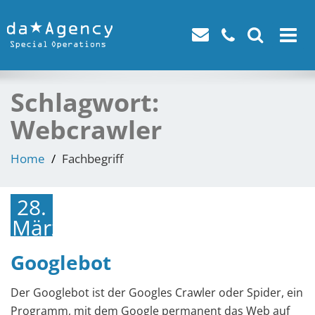
Toggle
navigat
Schlagwort:
Webcrawler
Home
Fachbegriff
28.
März
2018
Googlebot
Der Googlebot ist der Googles Crawler oder Spider, ein
Programm, mit dem Google permanent das Web auf