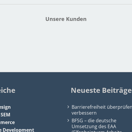
Unsere Kunden
eiche
Neueste Beiträge
sign
Barrierefreiheit überprüfe
verbessern
&
SEM
BFSG – die deutsche
mmerce
Umsetzung des EAA
e Development