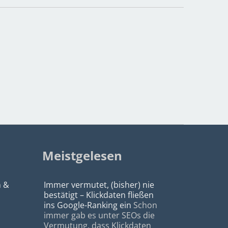
Meistgelesen
n &
Immer vermutet, (bisher) nie
bestätigt – Klickdaten fließen
ins Google-Ranking ein
Schon
immer gab es unter SEOs die
Vermutung, dass Klickdaten