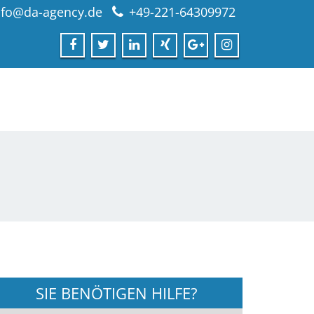
nfo@da-agency.de
+49-221-64309972
SIE BENÖTIGEN HILFE?