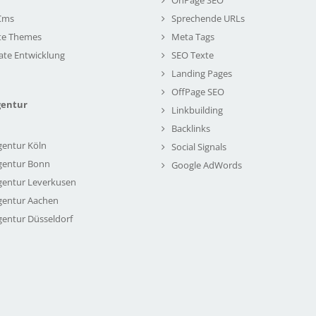
Cms
Sprechende URLs
te Themes
Meta Tags
ate Entwicklung
SEO Texte
Landing Pages
OffPage SEO
gentur
Linkbuilding
Backlinks
gentur Köln
Social Signals
gentur Bonn
Google AdWords
gentur Leverkusen
gentur Aachen
gentur Düsseldorf