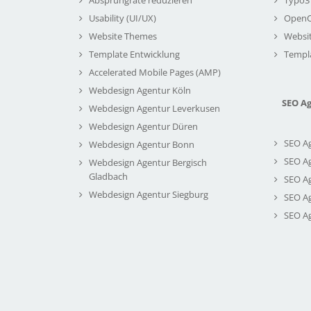
Usability (UI/UX)
Open
Website Themes
Websi
Template Entwicklung
Templ
Accelerated Mobile Pages (AMP)
Webdesign Agentur Köln
SEO A
Webdesign Agentur Leverkusen
Webdesign Agentur Düren
SEO A
Webdesign Agentur Bonn
SEO A
Webdesign Agentur Bergisch
Gladbach
SEO A
Webdesign Agentur Siegburg
SEO A
SEO A