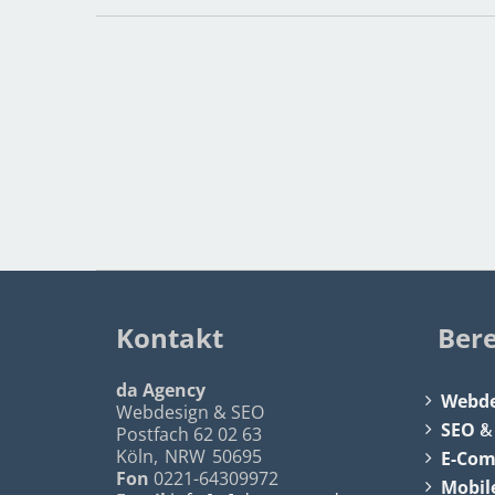
Kontakt
Ber
da Agency
Webde
Webdesign & SEO
SEO
Postfach 62 02 63
Köln
,
NRW
50695
E-Co
Fon
0221-64309972
Mobil