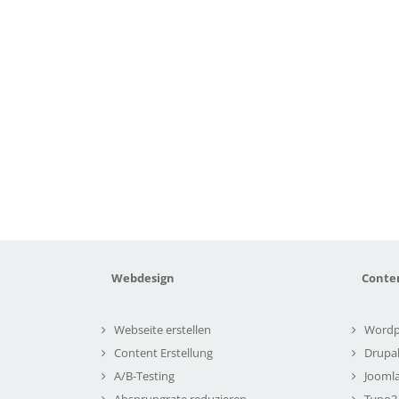
Webdesign
Conte
Webseite erstellen
Wordp
Content Erstellung
Drupa
A/B-Testing
Joomla
Absprungrate reduzieren
Typo3