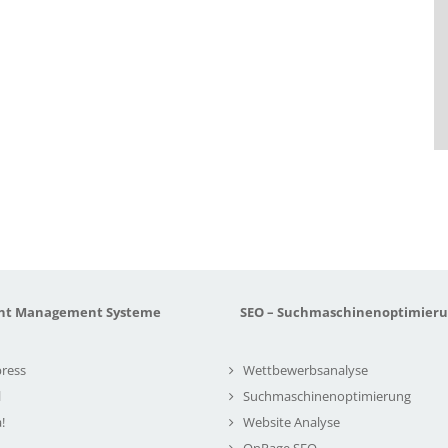
nt Management Systeme
SEO – Suchmaschinenoptimier
ress
Wettbewerbsanalyse
l
Suchmaschinenoptimierung
!
Website Analyse
OnPage SEO