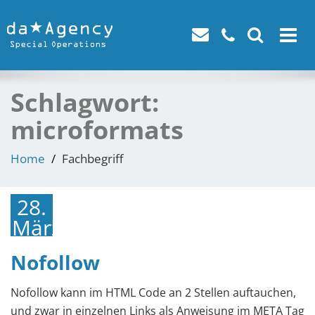
Toggle
navigat
Schlagwort:
microformats
Home
Fachbegriff
28.
März
2018
Nofollow
Nofollow kann im HTML Code an 2 Stellen auftauchen,
und zwar in einzelnen Links als Anweisung im META Tag