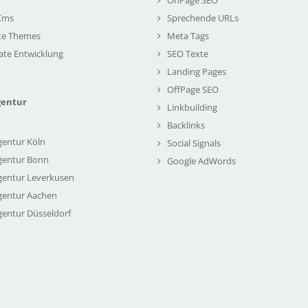
Cms
Sprechende URLs
te Themes
Meta Tags
ate Entwicklung
SEO Texte
Landing Pages
OffPage SEO
gentur
Linkbuilding
Backlinks
gentur Köln
Social Signals
gentur Bonn
Google AdWords
gentur Leverkusen
gentur Aachen
gentur Düsseldorf