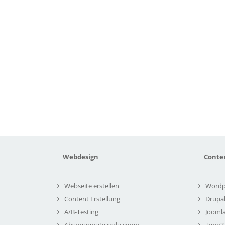
Webdesign
Conte
Webseite erstellen
Wordp
Content Erstellung
Drupa
A/B-Testing
Joomla
Absprungrate reduzieren
Typo3