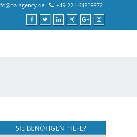
nfo@da-agency.de
+49-221-64309972
SIE BENÖTIGEN HILFE?