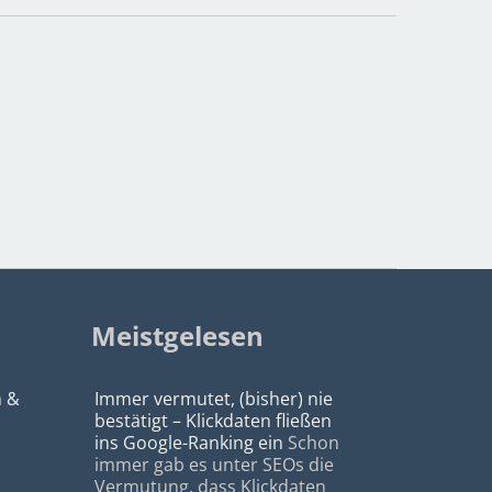
Meistgelesen
n &
Immer vermutet, (bisher) nie
bestätigt – Klickdaten fließen
ins Google-Ranking ein
Schon
immer gab es unter SEOs die
Vermutung, dass Klickdaten