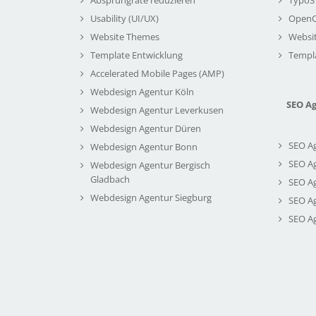
Usability (UI/UX)
Open
Website Themes
Websi
Template Entwicklung
Templ
Accelerated Mobile Pages (AMP)
Webdesign Agentur Köln
SEO A
Webdesign Agentur Leverkusen
Webdesign Agentur Düren
SEO A
Webdesign Agentur Bonn
SEO A
Webdesign Agentur Bergisch
Gladbach
SEO A
Webdesign Agentur Siegburg
SEO A
SEO A