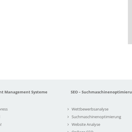
nt Management Systeme
SEO – Suchmaschinenoptimier
ress
Wettbewerbsanalyse
l
Suchmaschinenoptimierung
!
Website Analyse
OnPage SEO