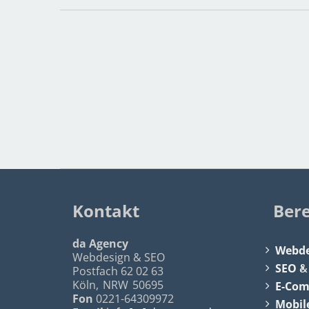
Kontakt
Ber
da Agency
Webde
Webdesign & SEO
SEO
Postfach 62 02 63
Köln
,
NRW
50695
E-Co
Fon
0221-64309972
Mobil