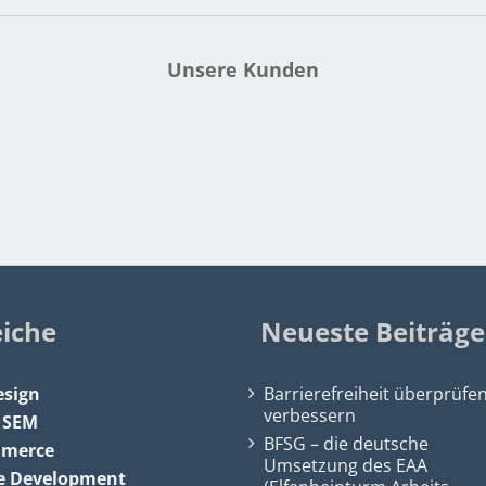
Unsere Kunden
eiche
Neueste Beiträge
sign
Barrierefreiheit überprüfe
verbessern
&
SEM
BFSG – die deutsche
mmerce
Umsetzung des EAA
e Development