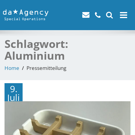
Toggle
navigat
Schlagwort:
Aluminium
Home
Pressemitteilung
9.
Juli
2024