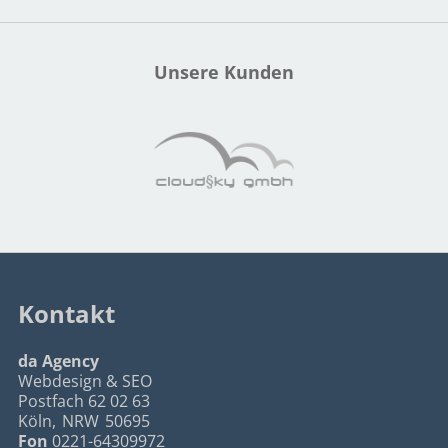
Unsere Kunden
Kontakt
da Agency
Webdesign & SEO
Postfach 62 02 63
Köln
,
NRW
50695
Fon
0221-64309972