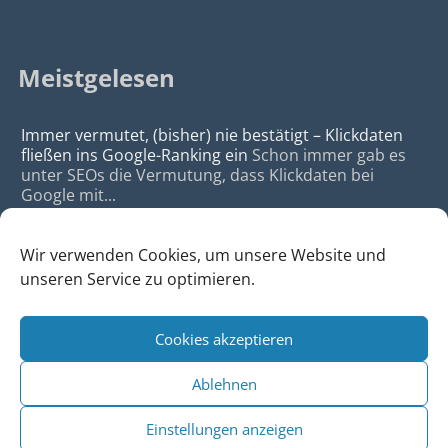
Meistgelesen
Immer vermutet, (bisher) nie bestätigt – Klickdaten
fließen ins Google-Ranking ein
Schon immer gab es
unter SEOs die Vermutung, dass Klickdaten bei
Google mit...
Wir verwenden Cookies, um unsere Website und
unseren Service zu optimieren.
Cookies akzeptieren
© 2026
da Agency - Webagentur für Webdesign & SEO, Köln
Ablehnen
•
Webdesign Köln
|
SEO Köln
|
Sitemap
|
Impressum
|
Datenschutz
Einstellungen anzeigen