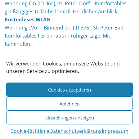
Wohnung OG (ID 364), St. Peter-Dorf – Komfortables,
großzügiges Urlaubsdomizil. Herrlicher Ausblick.
Kostenloses WLAN
.
Wohnung „Vörn Binnendiek“ (ID 376), St. Peter-Bad –
Komfortables Ferienhaus in ruhiger Lage. Mit
Kaminofen.
Quelle:
https://www.eiderstedter.de/Informationen/Sommerferien-
St-Peter-Ording
– Stand: 05.07.2019
Wir verwenden Cookies, um unsere Website und
unseren Service zu optimieren.
Über die Eiderstedter
Cookies akzeptieren
Appartements &
Immobilien
Ablehnen
Die passende
Unterkunft
(
SPO
FeWos
,
Einstellungen anzeigen
Ferienwohnungen St. Peter-Ording
oder
Ferienhaus
Cookie-Richtlinie
Datenschutzerklärung
Impressum
Eiderstedt
) finden Sie problemlos bei der Eiderstedter