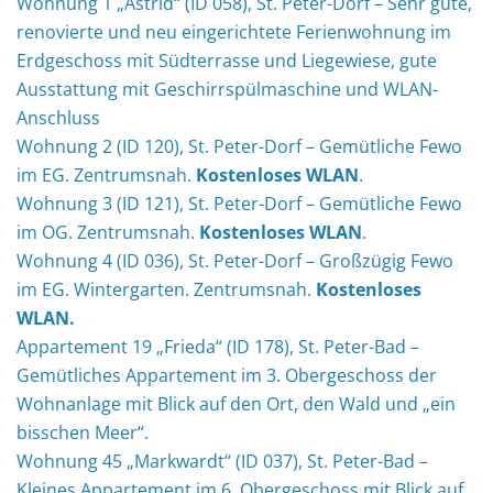
Wohnung 1 „Astrid“ (ID 058), St. Peter-Dorf – Sehr gute,
renovierte und neu eingerichtete Ferienwohnung im
Erdgeschoss mit Südterrasse und Liegewiese, gute
Ausstattung mit Geschirrspülmaschine und WLAN-
Anschluss
Wohnung 2 (ID 120), St. Peter-Dorf – Gemütliche Fewo
im EG. Zentrumsnah.
Kostenloses WLAN
.
Wohnung 3 (ID 121), St. Peter-Dorf – Gemütliche Fewo
im OG. Zentrumsnah.
Kostenloses WLAN
.
Wohnung 4 (ID 036), St. Peter-Dorf – Großzügig Fewo
im EG. Wintergarten. Zentrumsnah.
Kostenloses
WLAN.
Appartement 19 „Frieda“ (ID 178), St. Peter-Bad –
Gemütliches Appartement im 3. Obergeschoss der
Wohnanlage mit Blick auf den Ort, den Wald und „ein
bisschen Meer“.
Wohnung 45 „Markwardt“ (ID 037), St. Peter-Bad –
Kleines Appartement im 6. Obergeschoss mit Blick auf