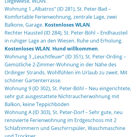
Liegewiese, WLAN.
Wohnung 1 „Albatros“ (ID 281), St. Peter-Bad –
Komfortable Ferienwohnung, zentrale Lage, zwei
Balkone, Garage.
Kostenloses WLAN
.
Rechter Hausteil (ID 284), St. Peter-Böhl – Endhausteil
in ruhiger Lage an den Wiesen. Ruhe und Erholung.
Kostenloses WLAN
.
Hund willkommen
.
Wohnung 3 „Leuchtfeuer“ (ID 351), St. Peter-Ording –
Gemütliche 2-Zimmer-Wohnung in der Nähe des
Ordinger Strands. Wohlfühlen im Urlaub zu zweit. Mit
schöner Gartenterrasse.
Wohnung 9 (ID 302), St. Peter-Böhl – Neu eingerichtete,
sehr gut ausgestattete Nichtraucherwohnung mit
Balkon, keine Teppichböden
Wohnung A (ID 303), St. Peter-Dorf – Sehr gute, neu
renovierte Ferienwohnung im Erdgeschoss mit 2
Schlafzimmern und Geschirrspüler, Waschmaschine
und Trockner