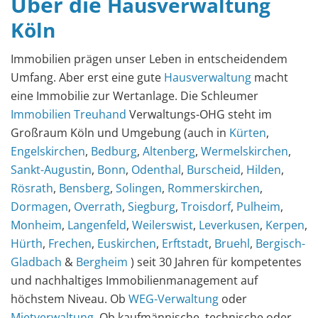
Über die
Hausverwaltung
Köln
Immobilien prägen unser Leben in entscheidendem
Umfang. Aber erst eine gute
Hausverwaltung
macht
eine Immobilie zur Wertanlage. Die Schleumer
Immobilien Treuhand
Verwaltungs-OHG steht im
Großraum Köln und Umgebung (auch in
Kürten
,
Engelskirchen
,
Bedburg
,
Altenberg
,
Wermelskirchen
,
Sankt-Augustin
,
Bonn
,
Odenthal
,
Burscheid
,
Hilden
,
Rösrath
,
Bensberg
,
Solingen
,
Rommerskirchen
,
Dormagen
,
Overrath
,
Siegburg
,
Troisdorf
,
Pulheim
,
Monheim
,
Langenfeld
,
Weilerswist
,
Leverkusen
,
Kerpen
,
Hürth
,
Frechen
,
Euskirchen
,
Erftstadt
,
Bruehl
,
Bergisch-
Gladbach
&
Bergheim
) seit 30 Jahren für kompetentes
und nachhaltiges Immobilienmanagement auf
höchstem Niveau. Ob
WEG-Verwaltung
oder
Mietverwaltung
. Ob kaufmännische, technische oder