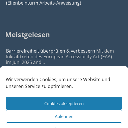
(Elfenbeinturm Arbeits-Anweisung)
Meistgelesen
Barrierefreiheit überprüfen & verbessern
Mit dem
Inkrafttreten des European Accessibility Act (EAA)
im Juni 2025 änd...
Wir verwenden Cookies, um unsere Website und
unseren Service zu optimieren.
Cookies akzeptieren
© 2026
da Agency - Webagentur für Webdesign & SEO, Köln
Ablehnen
•
Webdesign Köln
|
SEO Köln
|
Sitemap
|
Impressum
|
Datenschutz