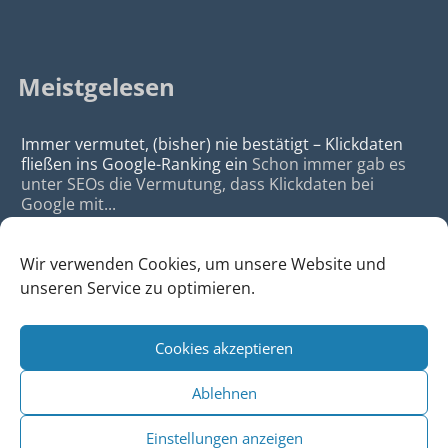
Meistgelesen
Immer vermutet, (bisher) nie bestätigt – Klickdaten
fließen ins Google-Ranking ein
Schon immer gab es
unter SEOs die Vermutung, dass Klickdaten bei
Google mit...
Wir verwenden Cookies, um unsere Website und
unseren Service zu optimieren.
Cookies akzeptieren
© 2026
da Agency - Webagentur für Webdesign & SEO, Köln
Ablehnen
•
Webdesign Köln
|
SEO Köln
|
Sitemap
|
Impressum
|
Datenschutz
Einstellungen anzeigen