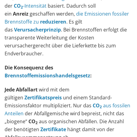
der
CO
-Intensität
basiert. Dadurch soll
2
ein
Anreiz
geschaffen werden,
die Emissionen fossiler
Brennstoffe zu
reduzieren
. Es gilt
das
Verursacherprinzip
. Bei Brennstoffen erfolgt die
transparente Weiterleitung der Kosten
verursachergerecht über die Lieferkette bis zum
Endverbraucher.
Die Konsequenz des
Brennstoffemissionshandelsgesetz
:
Jede
Abfallart
wird mit dem
gültigen
Zertifikatspreis
und einem Standard-
Emissionsfaktor multipliziert. Nur das
CO
aus fossilen
2
Anteilen
der Abfallgemische wird bepreist, nicht das
„biogene“
CO
aus organischen Abfällen. Die Anzahl
2
der benötigten
Zertifikate
hängt damit von der