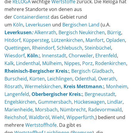
die
RELOGA
wichtige
Wertstoffe
zurück. Die Reloga hat
mehrere Standorte von denen aus
der
Containerdienst
das Gebiet rund
um
Köln
,
Leverkusen
und
Bergischen Land
(u.A.
Leverkusen
:
Alkenrath
,
Bergisch Neukirchen
,
Bürrig
,
Hitdorf
,
Küppersteg
,
Lützenkirchen
,
Manfort
,
Opladen
,
Quettingen
,
Rheindorf
,
Schlebusch
,
Steinbüchel
,
Wiesdorf
,
Köln
:
,
Innenstadt
,
Chorweiler
,
Ehrenfeld
,
Kalk
,
Lindenthal
,
Mülheim
,
Nippes
,
Porz
,
Rodenkirchen
,
Rheinisch-Bergischer Kreis
:
,
Bergisch Gladbach
,
Burscheid
,
Kürten
,
Leichlingen
,
Odenthal
,
Overath
,
Rösrath
,
Wermelskirchen
,
Kreis Mettmann
:
,
Monheim
,
Langenfeld
,
Oberbergischer Kreis
:
,
Bergneustadt
,
Engelskirchen
,
Gummersbach
,
Hückeswagen
,
Lindlar
,
Marienheide
,
Morsbach
,
Nümbrecht
,
Radevormwald
,
Reichshof
,
Waldbröl
,
Wiehl
,
Wipperfürth
,) bedient und
mehrere
Wertstoffhöfe
. Da gibt es
den
Wertstoffhof Leichlingen
(
Bremsen
), die