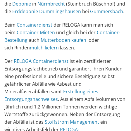
die
Deponie
in
Nürmbrecht
(Steinbruch Büschhof) und
die
Erddeponie Dümmlingshausen
bei
Gummersbach
.
Beim
Containerdienst
der RELOGA kann man sich
beim
Container Mieten
und gleich bei der
Container-
Bestellung
auch
Mutterboden kaufen
oder
sich Rinden
mulch liefern
lassen.
Der
RELOGA Containerdienst
ist ein zertifizierter
Entsorgungsfachbetrieb und garantiert ihren Kunden
eine professionelle und sichere Beseitigung selbst
gefährlicher Abfälle wie Asbest und
Mineralfaserabfällen samt
Erstellung eines
Entsorgungsnachweises
. Aus einem Abfallvolumen von
jährlich rund 1,2 Millionen Tonnen werden wichtige
Wertstoffe zurückgewonnen. Neben der Entsorgung
der Abfälle ist das
Stoffstrom Management
ein
wichtiges Arbeitsfeld der
RELOGA-