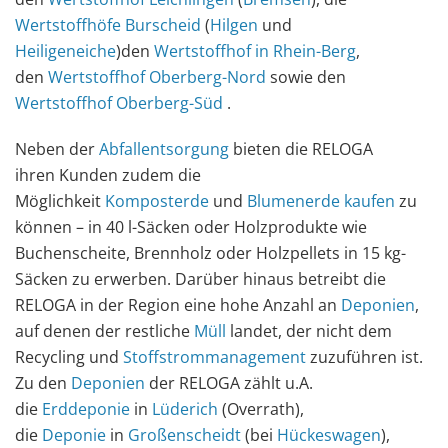
Wertstoffhöfe Burscheid
(
Hilgen
und
Heiligeneiche
)den
Wertstoffhof in Rhein-Berg
,
den
Wertstoffhof Oberberg-Nord
sowie den
Wertstoffhof Oberberg-Süd
.
Neben der
Abfallentsorgung
bieten die RELOGA
ihren Kunden zudem die
Möglichkeit
Komposterde
und
Blumenerde kaufen
zu
können – in 40 l-Säcken oder
Holzprodukte wie
Buchenscheite, Brennholz oder Holzpellets in 15 kg-
Säcken zu erwerben. Darüber hinaus betreibt die
RELOGA in der Region eine hohe Anzahl an
Deponien
,
auf denen der restliche
Müll
landet, der nicht dem
Recycling und
Stoffstrommanagement
zuzuführen ist.
Zu den
Deponien
der RELOGA zählt u.A.
die
Erddeponie
in
Lüderich
(Overrath),
die
Deponie
in
Großenscheidt
(bei
Hückeswagen
),