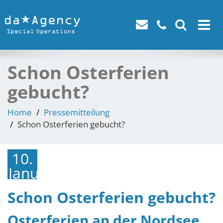
Toggle
navigat
Schon Osterferien
gebucht?
Home
Pressemitteilung
Schon Osterferien gebucht?
10.
Januar
2019
Schon Osterferien gebucht?
Osterferien an der Nordsee