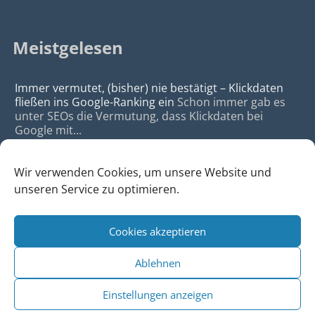
Meistgelesen
Immer vermutet, (bisher) nie bestätigt – Klickdaten
fließen ins Google-Ranking ein
Schon immer gab es
unter SEOs die Vermutung, dass Klickdaten bei
Google mit...
Wir verwenden Cookies, um unsere Website und
unseren Service zu optimieren.
Cookies akzeptieren
© 2026
da Agency - Webagentur für Webdesign & SEO, Köln
Ablehnen
•
Webdesign Köln
|
SEO Köln
|
Sitemap
|
Impressum
|
Datenschutz
Einstellungen anzeigen