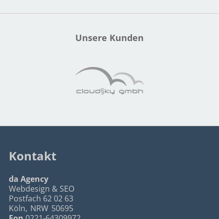
Unsere Kunden
Kontakt
da Agency
Webdesign & SEO
Postfach 62 02 63
Köln
,
NRW
50695
Fon
0221-64309972