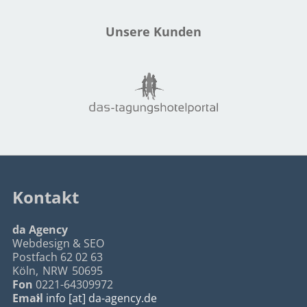
Unsere Kunden
Kontakt
da Agency
Webdesign & SEO
Postfach 62 02 63
Köln
,
NRW
50695
Fon
0221-64309972
Email
info [at] da-agency.de